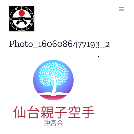
Skip
to
前
content
Photo_1606086477193_2