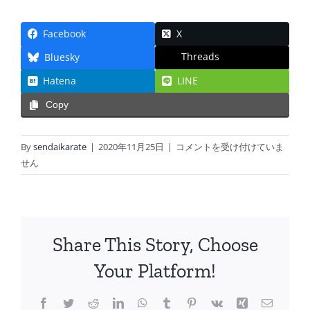
Facebook
X
Threads
Bluesky
Hatena
LINE
Copy
Photo_1606086477193_2
By
sendaikarate
|
2020年11月25日
|
コメントを受け付けていま
は
せん
Share This Story, Choose
Your Platform!
Facebook
Twitter
Reddit
LinkedIn
WhatsApp
Tumblr
Pinterest
Vk
Xing
電