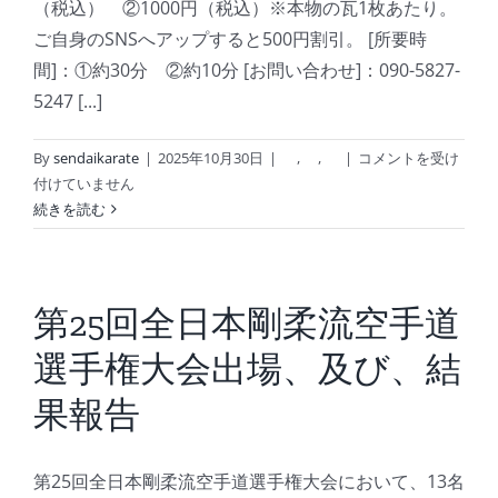
（税込） ②1000円（税込）※本物の瓦1枚あたり。
ご自身のSNSへアップすると500円割引。 [所要時
間]：①約30分 ②約10分 [お問い合わせ]：090-5827-
5247 [...]
空
By
sendaikarate
|
2025年10月30日
|
,
,
|
コメントを受け
手
付けていません
体
続きを読む
験
会
開
催！
第25回全日本剛柔流空手道
＠
選手権大会出場、及び、結
仙
臺
果報告
緑
彩
館
第25回全日本剛柔流空手道選手権大会において、13名
は