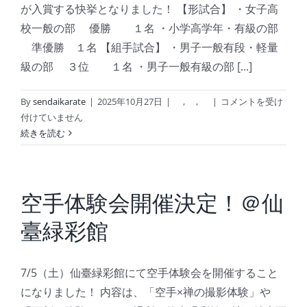
が入賞する快挙となりました！ 【形試合】 ・女子高
校一般の部 優勝 １名 ・小学高学年・有級の部
準優勝 １名 【組手試合】 ・男子一般有段・軽量
級の部 ３位 １名 ・男子一般有級の部 [...]
第
By
sendaikarate
|
2025年10月27日
|
,
,
|
コメントを受け
25
付けていません
回
続きを読む
全
日
本
剛
空手体験会開催決定！＠仙
柔
臺緑彩館
流
空
手
7/5（土）仙臺緑彩館にて空手体験会を開催すること
道
選
になりました！ 内容は、「空手×禅の撮影体験」や
手