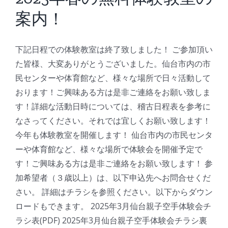
板
案内！
デ
ス
出
下記日程での体験教室は終了致しました！ ご参加頂い
演！
は
た皆様、大変ありがとうございました。仙台市内の市
民センターや体育館など、様々な場所で日々活動して
おります！ご興味ある方は是非ご連絡をお願い致しま
す！詳細な活動日時については、稽古日程表を参考に
なさってください。それでは宜しくお願い致します！
今年も体験教室を開催します！ 仙台市内の市民センタ
ーや体育館など、様々な場所で体験会を開催予定で
す！ご興味ある方は是非ご連絡をお願い致します！ 参
加希望者（３歳以上）は、以下申込先へお問合せくだ
さい。 詳細はチラシを参照ください。以下からダウン
ロードもできます。 2025年3月仙台親子空手体験会チ
ラシ表(PDF) 2025年3月仙台親子空手体験会チラシ裏