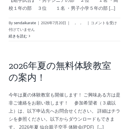
【組手試合】 ・男子シニアの部 ２位 １名 ・高
校１年の部 ３位 １名 ・男子小学５年の部 [...]
2026
By
sendaikarate
|
2026年7月20日
|
,
,
|
コメントを受け
宮
付けていません
城
続きを読む
県
硬
式
空
2026年夏の無料体験教室
手
の案内！
道
選
手
今年は夏の体験教室も開催します！ ご興味ある方は是
権
大
非ご連絡をお願い致します！ 参加希望者（３歳以
会
上）は、以下申込先へお問合せください。 詳細はチラ
出
シを参照ください。以下からダウンロードもできま
場、
す。 2026年夏 仙台親子空手 体験会(PDF) [...]
及