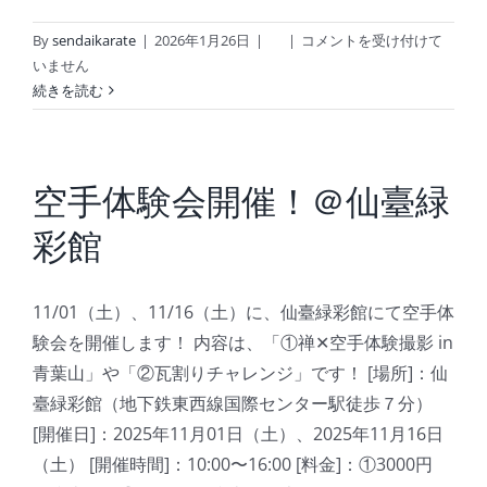
2026
By
sendaikarate
|
2026年1月26日
|
|
コメントを受け付けて
年
いません
春
続きを読む
の
無
料
体
空手体験会開催！＠仙臺緑
験
彩館
教
室
の
11/01（土）、11/16（土）に、仙臺緑彩館にて空手体
案
内！
験会を開催します！ 内容は、「①禅✕空手体験撮影 in
は
青葉山」や「②瓦割りチャレンジ」です！ [場所]：仙
臺緑彩館（地下鉄東西線国際センター駅徒歩７分）
[開催日]：2025年11月01日（土）、2025年11月16日
（土） [開催時間]：10:00〜16:00 [料金]：①3000円