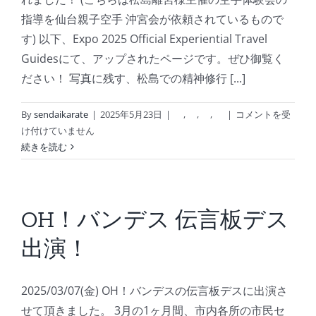
彩
指導を仙台親子空手 沖宮会が依頼されているもので
館
す) 以下、Expo 2025 Official Experiential Travel
は
Guidesにて、アップされたページです。ぜひ御覧く
ださい！ 写真に残す、松島での精神修行 [...]
空
By
sendaikarate
|
2025年5月23日
|
,
,
,
|
コメントを受
手
け付けていません
武
続きを読む
道
ツ
ー
リ
OH！バンデス 伝言板デス
ズ
出演！
ム
～
大
2025/03/07(金) OH！バンデスの伝言板デスに出演さ
阪
万
せて頂きました。 3月の1ヶ月間、市内各所の市民セ