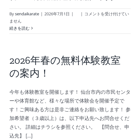
び、
2026
By
sendaikarate
|
2026年7月1日
|
|
コメントを受け付けてい
結
年
ません
果
夏
続きを読む
報
の
告
無
は
料
体
2026年春の無料体験教室
験
の案内！
教
室
の
今年も体験教室を開催します！ 仙台市内の市民センタ
案
内！
ーや体育館など、様々な場所で体験会を開催予定で
は
す！ご興味ある方は是非ご連絡をお願い致します！ 参
加希望者（３歳以上）は、以下申込先へお問合せくだ
さい。 詳細はチラシを参照ください。 【問合せ、申
込先】 [...]