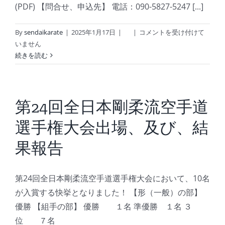
(PDF) 【問合せ、申込先】 電話：090-5827-5247 [...]
2025
By
sendaikarate
|
2025年1月17日
|
|
コメントを受け付けて
年
いません
春
続きを読む
の
無
料
体
第24回全日本剛柔流空手道
験
選手権大会出場、及び、結
教
室
果報告
の
案
内！
第24回全日本剛柔流空手道選手権大会において、10名
は
が入賞する快挙となりました！ 【形（一般）の部】
優勝 【組手の部】 優勝 １名 準優勝 １名 ３
位 ７名