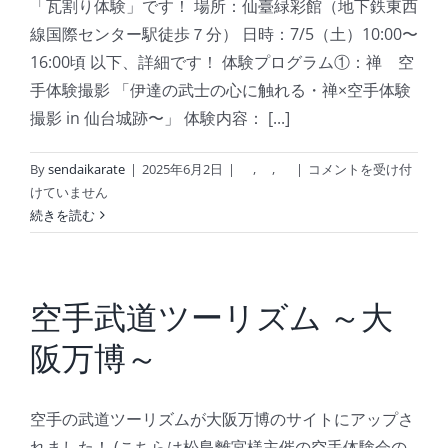
「瓦割り体験」です！ 場所：仙臺緑彩館（地下鉄東西
権
線国際センター駅徒歩７分） 日時：7/5（土）10:00〜
大
16:00頃 以下、詳細です！ 体験プログラム①：禅 空
会
手体験撮影 「伊達の武士の心に触れる・禅×空手体験
出
場、
撮影 in 仙台城跡〜」 体験内容： [...]
及
び、
空
By
sendaikarate
|
2025年6月2日
|
,
,
|
コメントを受け付
結
手
けていません
果
体
続きを読む
報
験
告
会
は
開
催
空手武道ツーリズム ～大
決
阪万博～
定！
＠
仙
空手の武道ツーリズムが大阪万博のサイトにアップさ
臺
緑
れました！ (こちらは松島離宮様主催の空手体験会の