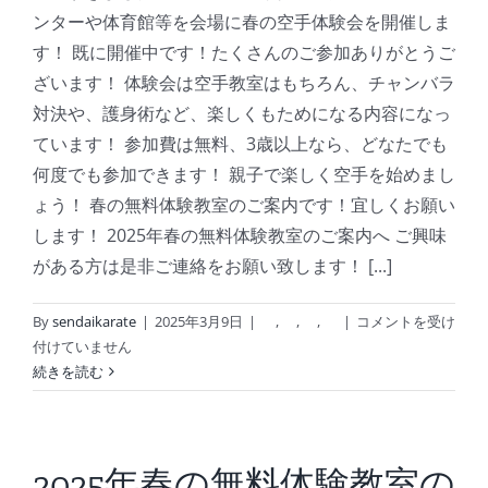
博
ンターや体育館等を会場に春の空手体験会を開催しま
～
す！ 既に開催中です！たくさんのご参加ありがとうご
は
ざいます！ 体験会は空手教室はもちろん、チャンバラ
対決や、護身術など、楽しくもためになる内容になっ
ています！ 参加費は無料、3歳以上なら、どなたでも
何度でも参加できます！ 親子で楽しく空手を始めまし
ょう！ 春の無料体験教室のご案内です！宜しくお願い
します！ 2025年春の無料体験教室のご案内へ ご興味
がある方は是非ご連絡をお願い致します！ [...]
OH！
By
sendaikarate
|
2025年3月9日
|
,
,
,
|
コメントを受け
バ
付けていません
ン
続きを読む
デ
ス
伝
言
2025年春の無料体験教室の