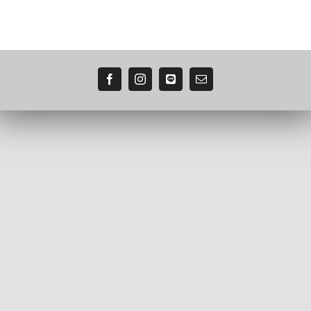
Facebook
Instagram
LINE
電
子
メ
ー
ル