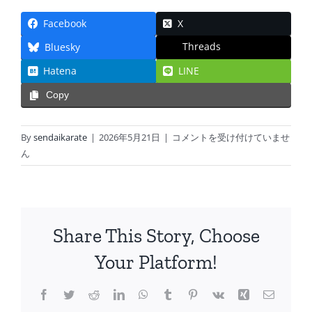
Facebook
X
Threads
Bluesky
Hatena
LINE
Copy
令
By
sendaikarate
|
2026年5月21日
|
コメントを受け付けていませ
和
ん
8
年
06
月
Share This Story, Choose
_
稽
Your Platform!
古
日
Facebook
Twitter
Reddit
LinkedIn
WhatsApp
Tumblr
Pinterest
Vk
Xing
電
程
子