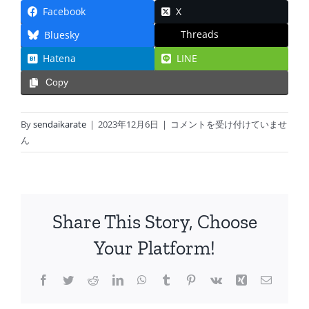
Facebook
X
Threads
Bluesky
Hatena
LINE
Copy
令
By
sendaikarate
|
2023年12月6日
|
コメントを受け付けていませ
和
ん
6
年
1
月
Share This Story, Choose
_
稽
Your Platform!
古
日
Facebook
Twitter
Reddit
LinkedIn
WhatsApp
Tumblr
Pinterest
Vk
Xing
電
程
子
表
メ